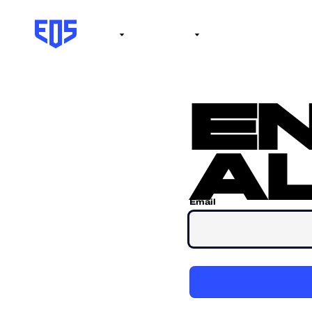
Institute
Internacional
Salón de la fama
No
e
al
Email