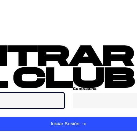
sotros
Contacta
ntrar
 club
Contraseña