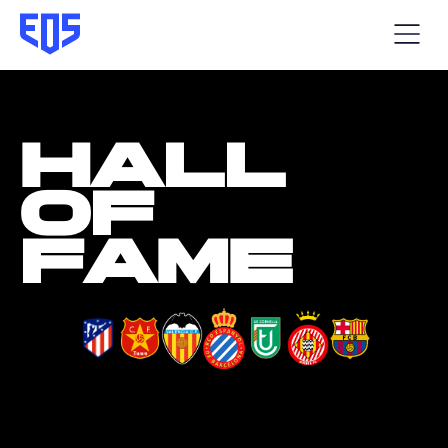
hall
of
fame
Hay veces que los objetivos se cumplen
y los
sueños se hacen realidad.
Estos son algunos de los