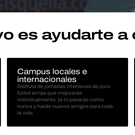
vo es ayudarte a 
Campus locales e
internacionales
Disfruta de jornadas intensivas de puro
fútbol en las que mejorarás
individualmente, te lo pasarás como
nunca y harás nuevos amigos para toda
la vida.