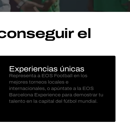
conseguir el
Experiencias únicas
Representa a EOS Football en los
mejores torneos locales e
internacionales, o apúntate a la EOS
Barcelona Experience para demostrar tu
talento en la capital del fútbol mundial.