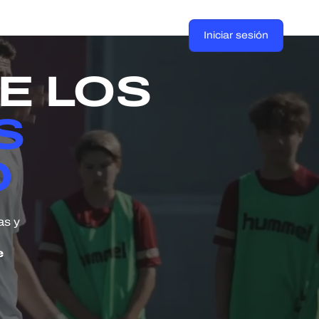
Iniciar sesión
E LOS
S
O
as y
e