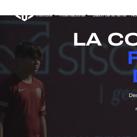
Institute
Internacional
Salón de la fama
No
LA C
Des