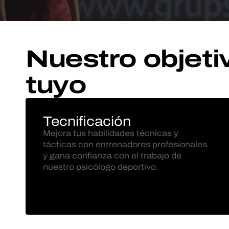
Nuestro objeti
tuyo
Tecnificación
Mejora tus habilidades técnicas y
tácticas con entrenadores profesionales
y gana confianza con el trabajo de
nuestro psicólogo deportivo.