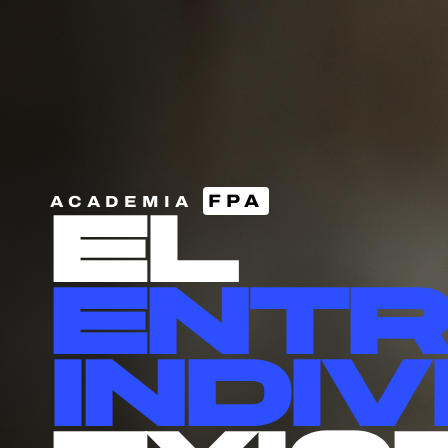
FPA
ACADEMIA
el
entr
INDI