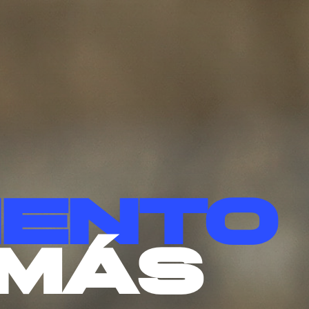
iento
más