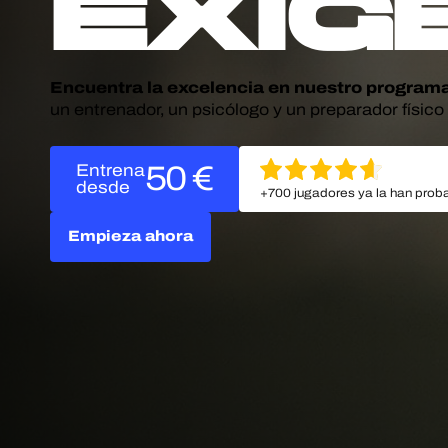
exig
Encuentra la excelencia en nuestro program
un entrenador, un psicólogo y un preparador físico
50 €
Entrena
desde
+700 jugadores ya la han prob
Empieza ahora