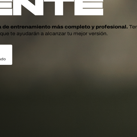
ente
a de entrenamiento más completo y profesional.
Ten
 que te ayudarán a alcanzar tu mejor versión.
ado