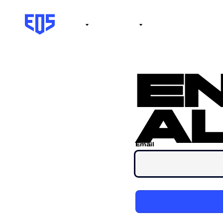
Institute
Internacional
Salón de la fama
No
e
al
Email