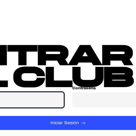
sotros
Contacta
ntrar
 club
Contraseña