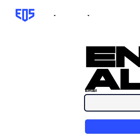
Institute
Internacional
Salón de la fama
No
e
al
Email