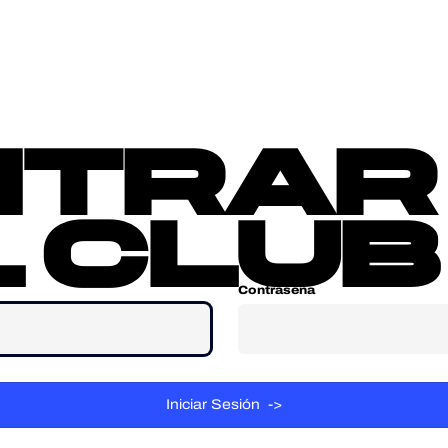
sotros
Contacta
ntrar
 club
Contraseña