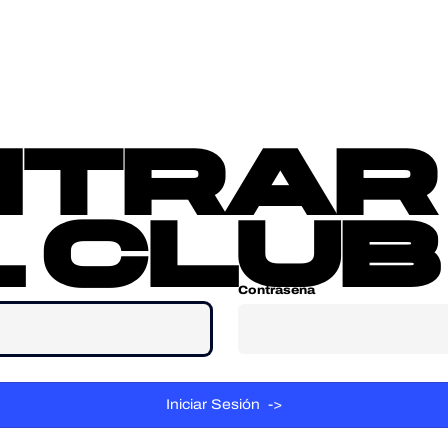
sotros
Contacta
ntrar
 club
Contraseña