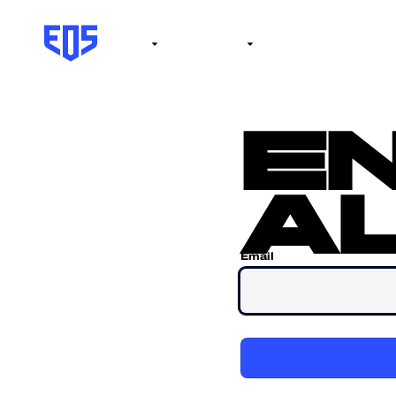
Institute
Internacional
Salón de la fama
No
e
al
Email