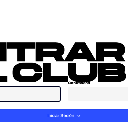
sotros
Contacta
ntrar
 club
Contraseña