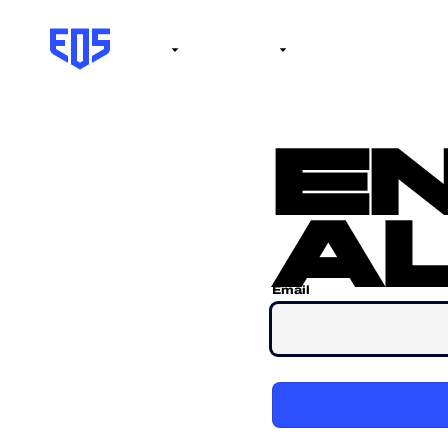
Institute
Internacional
Salón de la fama
No
e
al
Email