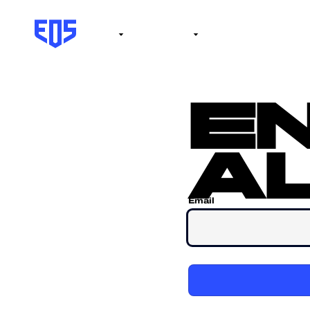
Institute
Internacional
Salón de la fama
No
e
al
Email