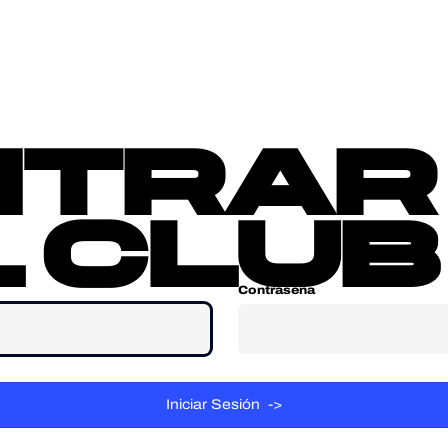
sotros
Contacta
ntrar
 club
Contraseña