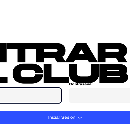
sotros
Contacta
ntrar
 club
Contraseña