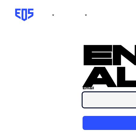
Institute
Internacional
Salón de la fama
No
e
al
Email