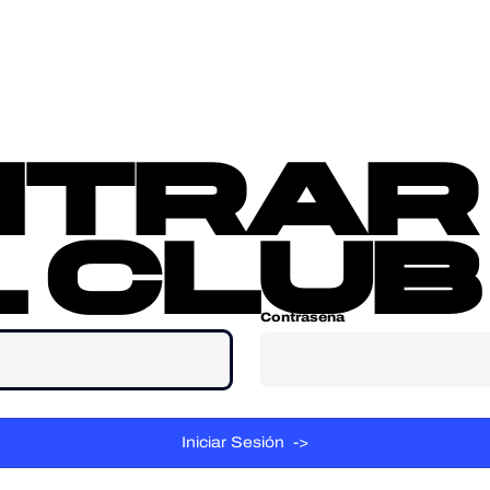
sotros
Contacta
ntrar
 club
Contraseña