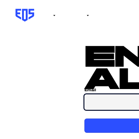
Institute
Internacional
Salón de la fama
No
e
al
Email