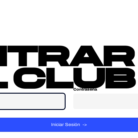
sotros
Contacta
ntrar
 club
Contraseña