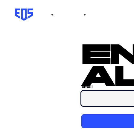
Institute
Internacional
Salón de la fama
No
e
al
Email