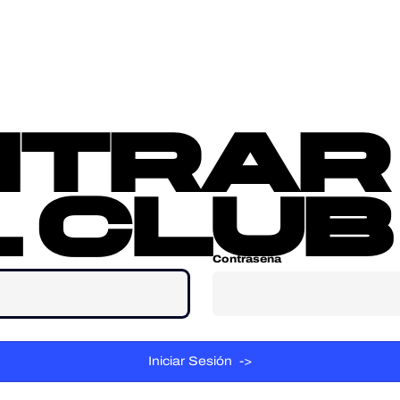
sotros
Contacta
ntrar
 club
Contraseña