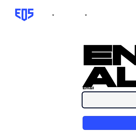
Institute
Internacional
Salón de la fama
No
e
al
Email