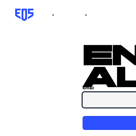
Institute
Internacional
Salón de la fama
No
e
al
Email