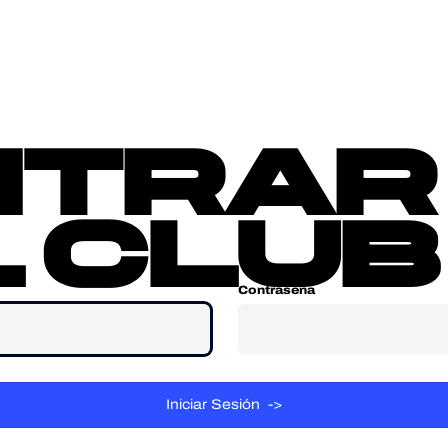
sotros
Contacta
ntrar
 club
Contraseña