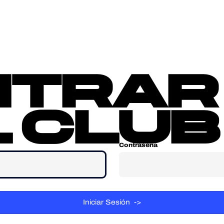
sotros
Contacta
ntrar
 club
Contraseña