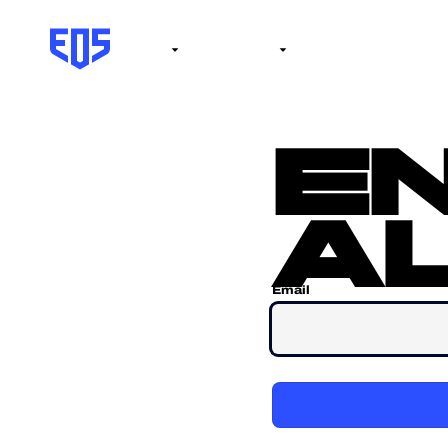
Institute
Internacional
Salón de la fama
No
e
al
Email