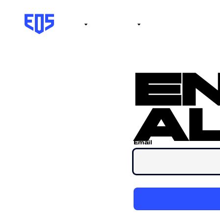
Institute
Internacional
Salón de la fama
No
e
al
Email