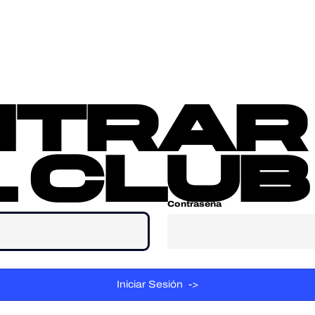
sotros
Contacta
ntrar
 club
Contraseña