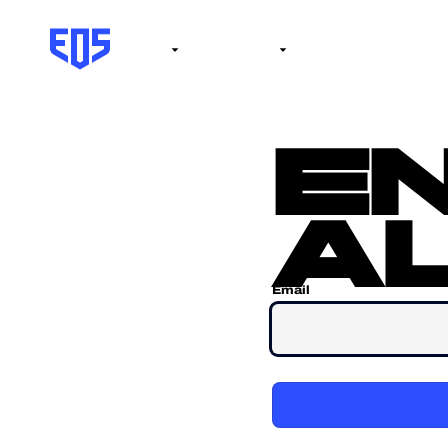
Institute
Internacional
Salón de la fama
No
e
al
Email