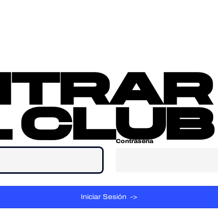
sotros
Contacta
ntrar
 club
Contraseña