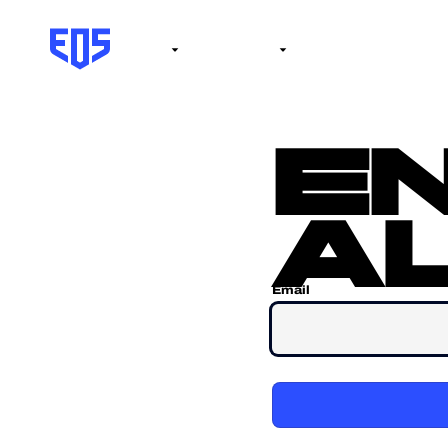
Institute
Internacional
Salón de la fama
No
e
al
Email