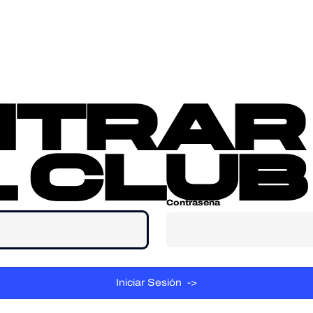
sotros
Contacta
ntrar
 club
Contraseña