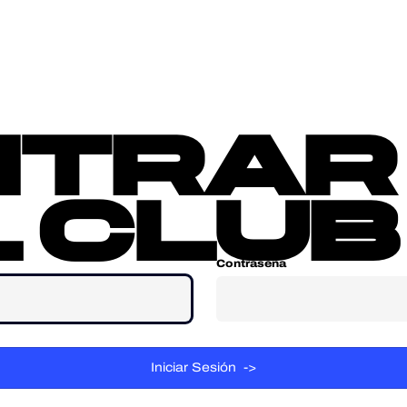
sotros
Contacta
ntrar
 club
Contraseña