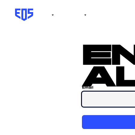
Institute
Internacional
Salón de la fama
No
e
al
Email