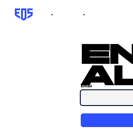
Institute
Internacional
Salón de la fama
No
e
al
Email