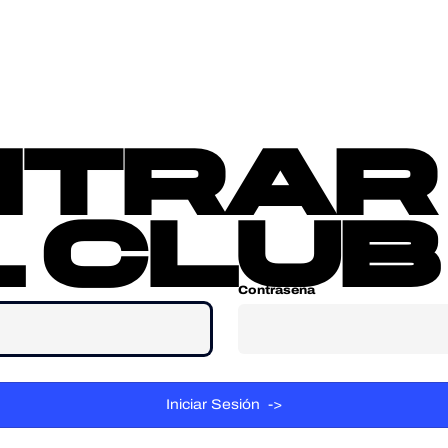
sotros
Contacta
ntrar
 club
Contraseña