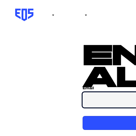
Institute
Internacional
Salón de la fama
No
e
al
Email