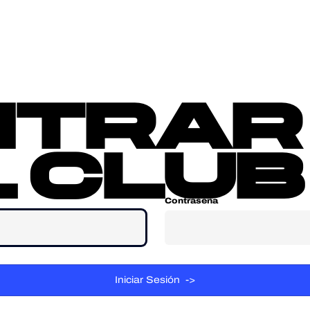
sotros
Contacta
ntrar
 club
Contraseña