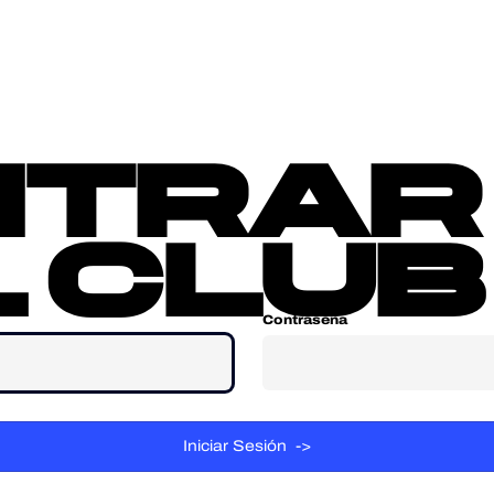
sotros
Contacta
ntrar
 club
Contraseña