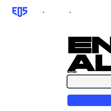
Institute
Internacional
Salón de la fama
No
e
al
Email