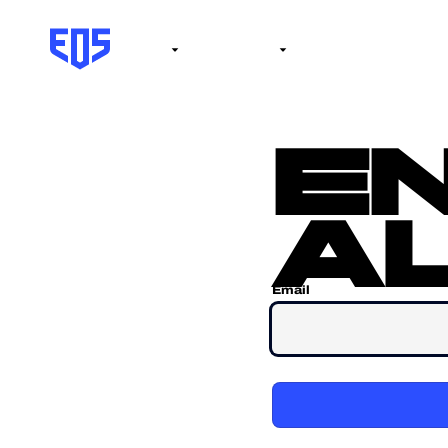
Institute
Internacional
Salón de la fama
No
e
al
Email