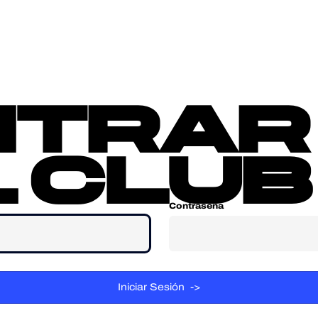
sotros
Contacta
ntrar
 club
Contraseña