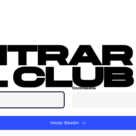
sotros
Contacta
ntrar
 club
Contraseña