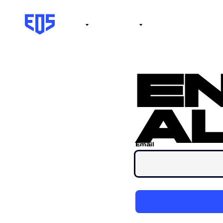
Institute
Internacional
Salón de la fama
No
e
al
Email