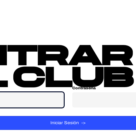
sotros
Contacta
ntrar
 club
Contraseña