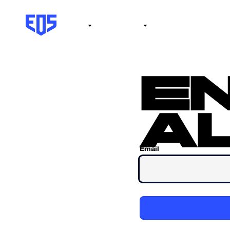
Institute
Internacional
Salón de la fama
No
e
al
Email