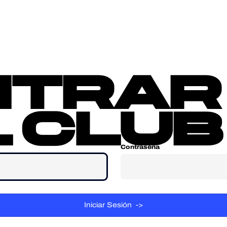
sotros
Contacta
ntrar
 club
Contraseña