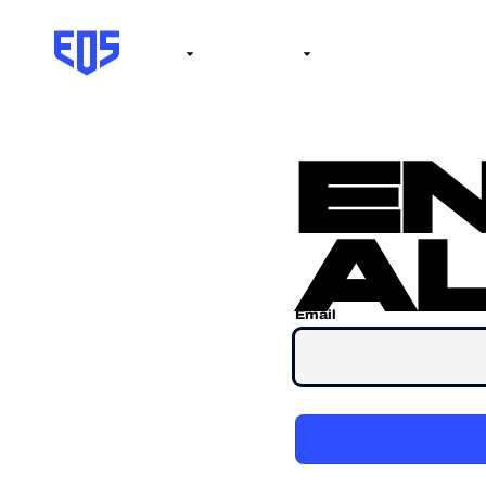
Institute
Internacional
Salón de la fama
No
e
al
Email