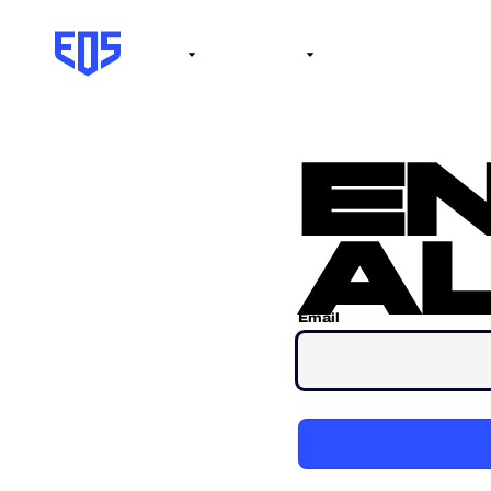
Institute
Internacional
Salón de la fama
No
e
al
Email