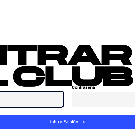
sotros
Contacta
ntrar
 club
Contraseña