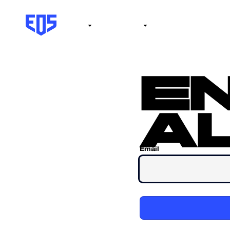
Institute
Internacional
Salón de la fama
No
e
al
Email