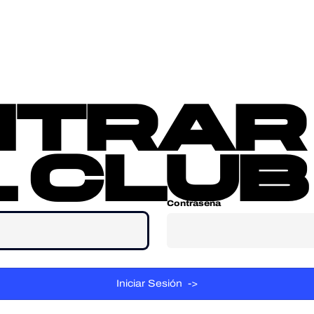
sotros
Contacta
ntrar
 club
Contraseña