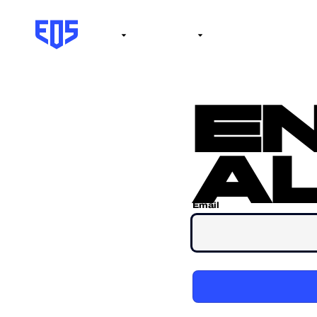
Institute
Internacional
Salón de la fama
No
e
al
Email