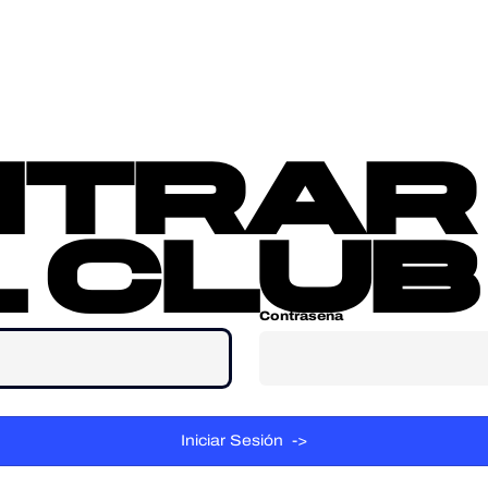
sotros
Contacta
ntrar
 club
Contraseña