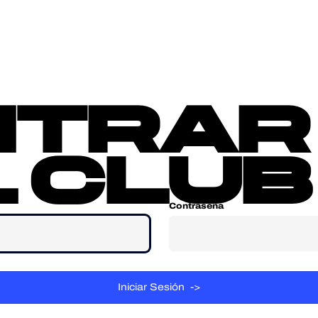
sotros
Contacta
ntrar
 club
Contraseña