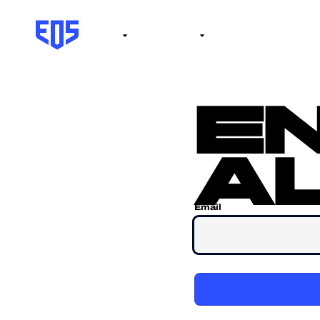
Institute
Internacional
Salón de la fama
No
e
al
Email