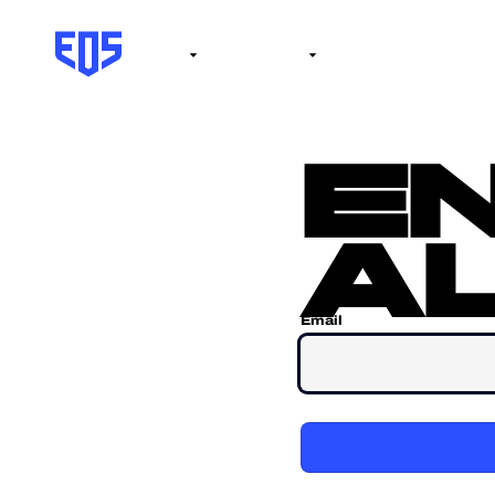
Institute
Internacional
Salón de la fama
No
e
al
Email