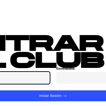
sotros
Contacta
ntrar
 club
Contraseña