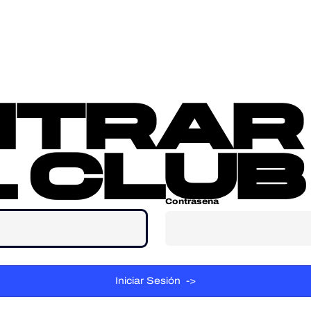
sotros
Contacta
ntrar
 club
Contraseña