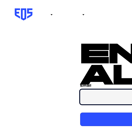
Institute
Internacional
Salón de la fama
No
e
al
Email