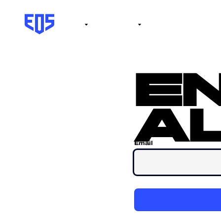
Institute
Internacional
Salón de la fama
No
e
al
Email