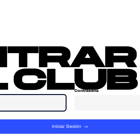
sotros
Contacta
ntrar
 club
Contraseña