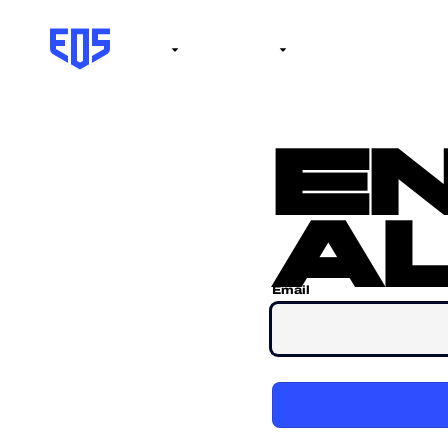
Institute
Internacional
Salón de la fama
No
e
al
Email