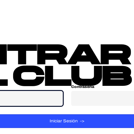
sotros
Contacta
ntrar
 club
Contraseña