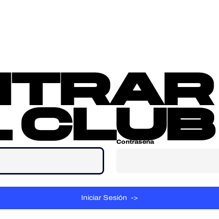
sotros
Contacta
ntrar
 club
Contraseña