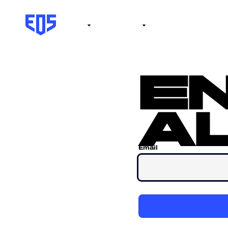
Institute
Internacional
Salón de la fama
No
e
al
Email