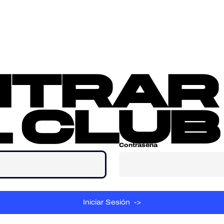
sotros
Contacta
ntrar
 club
Contraseña