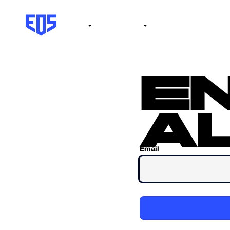
Institute
Internacional
Salón de la fama
No
e
al
Email