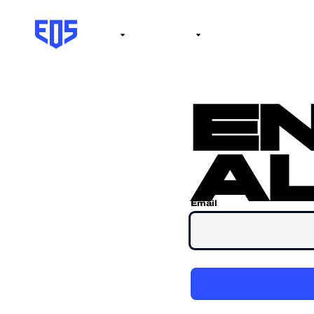
Institute
Internacional
Salón de la fama
No
e
al
Email