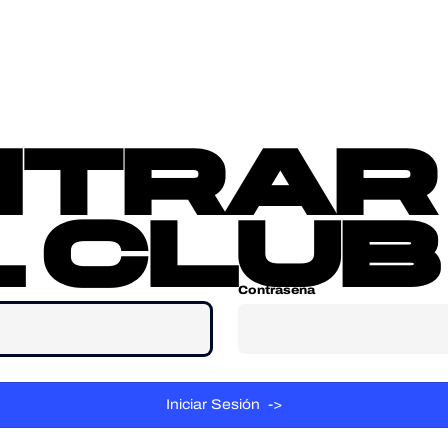
sotros
Contacta
ntrar
 club
Contraseña