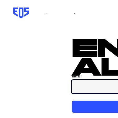
Institute
Internacional
Salón de la fama
No
e
al
Email