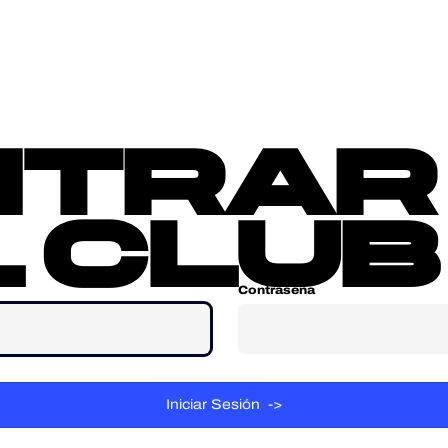
sotros
Contacta
ntrar
 club
Contraseña