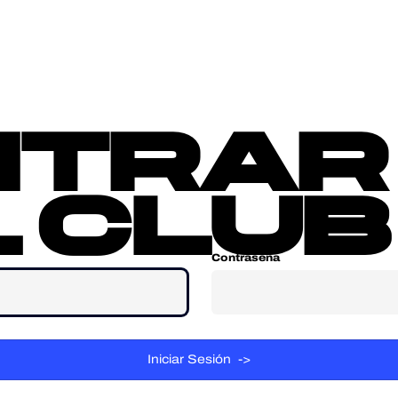
sotros
Contacta
ntrar
 club
Contraseña