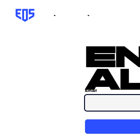
Institute
Internacional
Salón de la fama
No
e
al
Email