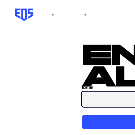
Institute
Internacional
Salón de la fama
No
e
al
Email