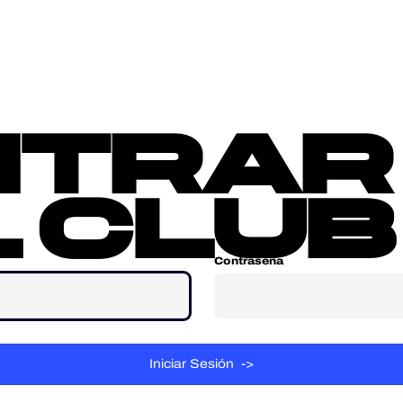
sotros
Contacta
ntrar
 club
Contraseña