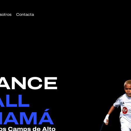
sotros
Contacta
ANCE
LL
NAMÁ
 los Camps de Alto