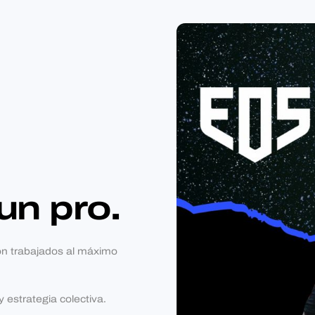
un pro.
ión trabajados al máximo
 estrategia colectiva.