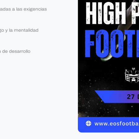
tadas a las exigencias
zgo y la mentalidad
 de desarrollo