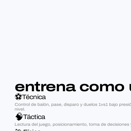
entrena como 
⚽
Técnica
Control de balón, pase, disparo y duelos 1vs1 bajo pres
nivel.
🧠
Táctica
Lectura del juego, posicionamiento, toma de decisiones y